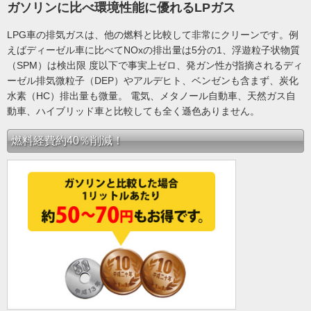
ガソリンに比べ環境性能に優れるLPガス
LPG車の排気ガスは、他の燃料と比較して非常にクリーンです。例
えばディーゼル車に比べてNOxの排出量は5分の1、浮遊粒子状物質
（SPM）は検出限 度以下で事実上ゼロ、発ガン性が指摘されるディ
ーゼル排気微粒子（DEP）やアルデヒト、ベンゼンも含まず、炭化
水素（HC）排出量も微量。 電気、メタノール自動車、天然ガス自
動車、ハイブリッド車と比較しても全く遜色ありません。
燃料経費約40％削減！